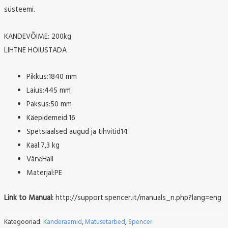
süsteemi.
KANDEVÕIME: 200kg
LIHTNE HOIUSTADA
Pikkus:1840 mm
Laius:445 mm
Paksus:50 mm
Käepidemeid:16
Spetsiaalsed augud ja tihvitid14
Kaal:7,3 kg
Värv:Hall
Materjal:PE
Link to Manual:
http://support.spencer.it/manuals_n.php?lang=eng
Kategooriad:
Kanderaamid
,
Matusetarbed
,
Spencer