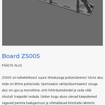
Board Z5005
PÄÄSTE ALUS
Z5005 on kahekihilisest suure tihedusega polüetüleenist tõste alus
mida on lihtne puhastada. Spetsiaalse vahtpolüuretaanist sisuga
alus on ujuv ja monoliitne, eriti hõõrdumiskindel ja seda võib
ohutult treppidel vedada. Ümber kogu aluse olevad käepidemed
tagavad parema kaalujaotuse ja võimaldavad kinnitada rakmete