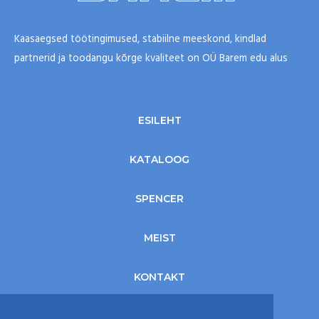
Kaasaegsed töötingimused, stabiilne meeskond, kindlad
partnerid ja toodangu kõrge kvaliteet on OÜ Barem edu alus
ESILEHT
KATALOOG
SPENCER
MEIST
KONTAKT
KLIENDI LOGIN